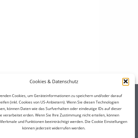
Cookies & Datenschutz
KONTAKTDATEN
enden Cookies, um Geräteinformationen zu speichern und/oder darauf
eifen (inkl. Cookies von US-Anbietern). Wenn Sie diesen Technologien
Dachs Immobilien GmbH
n, können Daten wie das Surfverhalten oder eindeutige IDs auf dieser
e verarbeitet erden. Wenn Sie Ihre Zustimmung nicht erteilen, können
Fischbachstraße 27a
erkmale und Funktionen beeinträchtigt werden. Die Cookie Einstellungen
5020 Salzburg
können jederzeit widerrufen werden.
Mobil:
+43 664 4113103