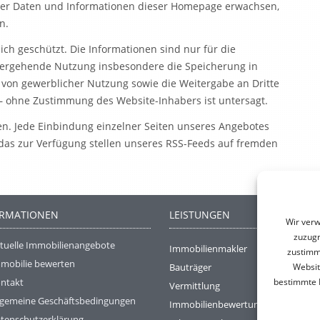
der Daten und Informationen dieser Homepage erwachsen,
n.
ich geschützt. Die Informationen sind nur für die
tergehende Nutzung insbesondere die Speicherung in
 von gewerblicher Nutzung sowie die Weitergabe an Dritte
 – ohne Zustimmung des Website-Inhabers ist untersagt.
en. Jede Einbindung einzelner Seiten unseres Angebotes
 das zur Verfügung stellen unseres RSS-Feeds auf fremden
ORMATIONEN
LEISTUNGEN
Wir verw
zuzugr
tuelle Immobilienangebote
Immobilienmakler
zustimme
mobilie bewerten
Websit
Bauträger
bestimmte M
ntakt
Vermittlung
lgemeine Geschäftsbedingungen
Immobilienbewertung
tenschutzerklärung