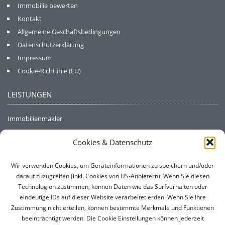
Immobilie bewerten
Kontakt
Allgemeine Geschäftsbedingungen
Datenschutzerklärung
Impressum
Cookie-Richtlinie (EU)
LEISTUNGEN
Immobilienmakler
Bauträger
Cookies & Datenschutz
Vermittlung
Immobilienbewertung
Wir verwenden Cookies, um Geräteinformationen zu speichern und/oder
Schätzgutachten
darauf zuzugreifen (inkl. Cookies von US-Anbietern). Wenn Sie diesen
Beratung
Technologien zustimmen, können Daten wie das Surfverhalten oder
eindeutige IDs auf dieser Website verarbeitet erden. Wenn Sie Ihre
Zustimmung nicht erteilen, können bestimmte Merkmale und Funktionen
KONTAKTDATEN
beeinträchtigt werden. Die Cookie Einstellungen können jederzeit